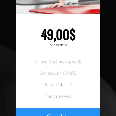
49,00$
per month
Crossfit 5 times a week
Access until 24:00
Zumba Classes
Sauna access