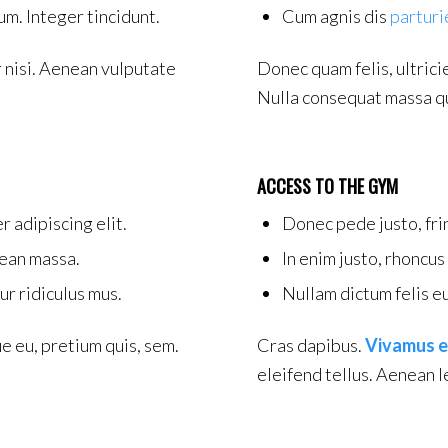
um. Integer tincidunt.
Cum agnis dis
parturi
nisi. Aenean vulputate
Donec quam felis, ultrici
Nulla consequat massa qu
ACCESS TO THE GYM
 adipiscing elit.
Donec pede justo, frin
ean massa.
In enim justo, rhoncus
ur ridiculus mus.
Nullam dictum felis eu
e eu, pretium quis, sem.
Cras dapibus.
Vivamus 
eleifend tellus. Aenean le