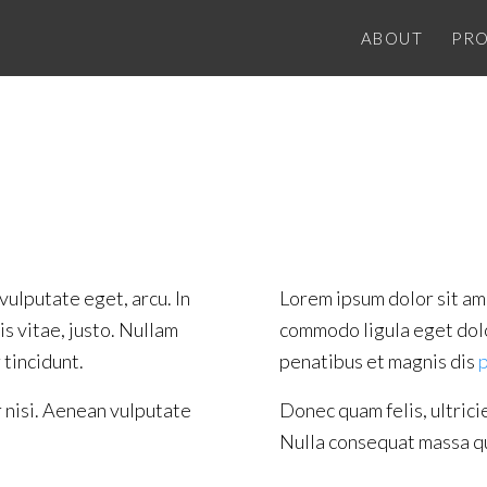
ABOUT
PRO
 vulputate eget, arcu. In
Lorem ipsum dolor sit am
is vitae, justo. Nullam
commodo ligula eget dol
 tincidunt.
penatibus et magnis dis
nisi. Aenean vulputate
Donec quam felis, ultrici
Nulla consequat massa qu