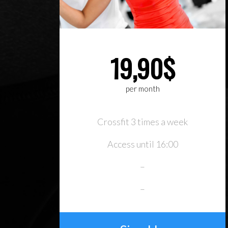
19,90$
per month
Crossfit 3 times a week
Access until 16:00
–
–